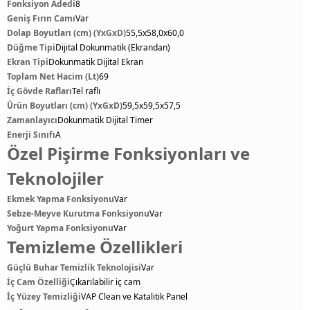
Fonksiyon Adedi
8
Geniş Fırın Camı
Var
Dolap Boyutları (cm) (YxGxD)
55,5x58,0x60,0
Düğme Tipi
Dijital Dokunmatik (Ekrandan)
Ekran Tipi
Dokunmatik Dijital Ekran
Toplam Net Hacim (Lt)
69
İç Gövde Rafları
Tel raflı
Ürün Boyutları (cm) (YxGxD)
59,5x59,5x57,5
Zamanlayıcı
Dokunmatik Dijital Timer
Enerji Sınıfı
A
Özel Pişirme Fonksiyonları ve
Teknolojiler
Ekmek Yapma Fonksiyonu
Var
Sebze-Meyve Kurutma Fonksiyonu
Var
Yoğurt Yapma Fonksiyonu
Var
Temizleme Özellikleri
Güçlü Buhar Temizlik Teknolojisi
Var
İç Cam Özelliği
Çıkarılabilir iç cam
İç Yüzey Temizliği
VAP Clean ve Katalitik Panel