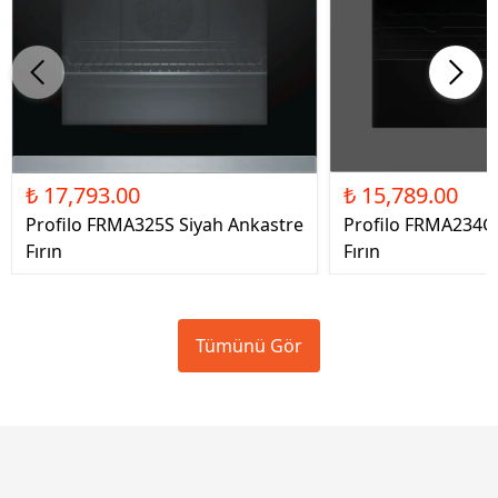
₺ 17,793.00
₺ 15,789.00
Profilo FRMA325S Siyah Ankastre
Profilo FRMA234G 
Fırın
Fırın
Tümünü Gör