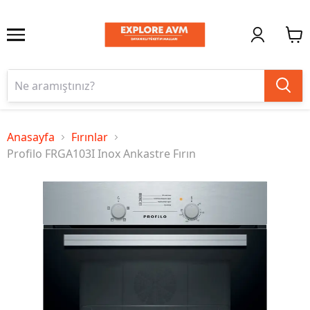
Anasayfa
Fırınlar
Profilo FRGA103I Inox Ankastre Fırın