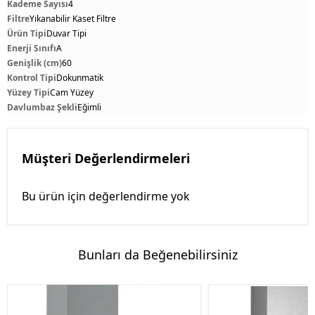
Kademe Sayısı
4
Filtre
Yıkanabilir Kaset Filtre
Ürün Tipi
Duvar Tipi
Enerji Sınıfı
A
Genişlik (cm)
60
Kontrol Tipi
Dokunmatik
Yüzey Tipi
Cam Yüzey
Davlumbaz Şekli
Eğimli
Müşteri Değerlendirmeleri
Bu ürün için değerlendirme yok
Bunları da Beğenebilirsiniz