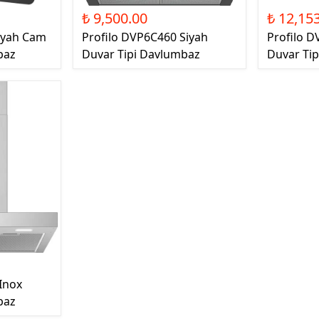
₺ 9,500.00
₺ 12,15
Siyah Cam
Profilo DVP6C460 Siyah
Profilo D
baz
Duvar Tipi Davlumbaz
Duvar Ti
Inox
baz