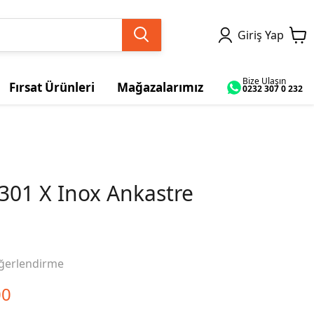
Giriş Yap
Bize Ulaşın
Fırsat Ürünleri
Mağazalarımız
0232 307 0 232
301 X Inox Ankastre
ğerlendirme
00