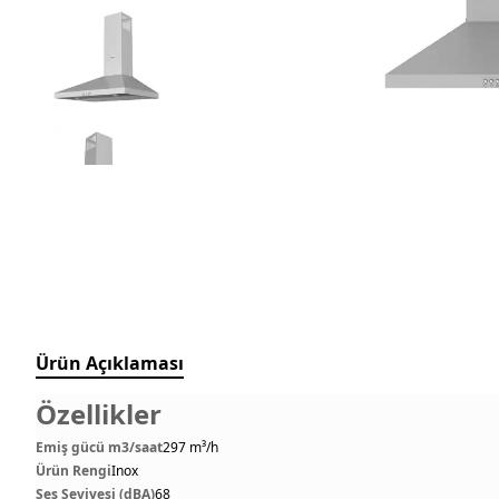
Ürün Açıklaması
Özellikler
Emiş gücü m3/saat
297 m³/h
Ürün Rengi
Inox
Ses Seviyesi (dBA)
68