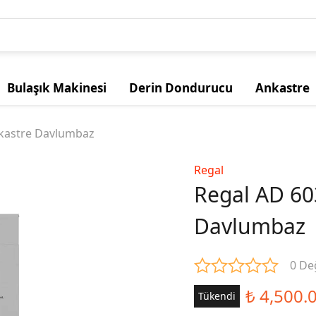
Bulaşık Makinesi
Derin Dondurucu
Ankastre
nkastre Davlumbaz
Regal
Regal AD 60
Davlumbaz
0 De
₺ 4,500.
Tükendi