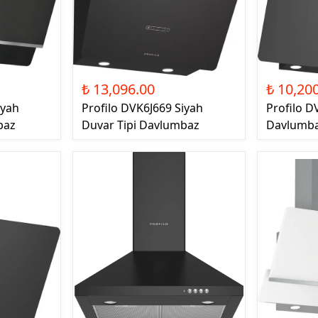
₺ 13,096.00
₺ 10,20
iyah
Profilo DVK6J669 Siyah
Profilo D
baz
Duvar Tipi Davlumbaz
Davlumb