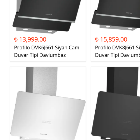
₺ 13,999.00
₺ 15,859.00
Profilo DVK6J661 Siyah Cam
Profilo DVK8J661 S
Duvar Tipi Davlumbaz
Duvar Tipi Davlum