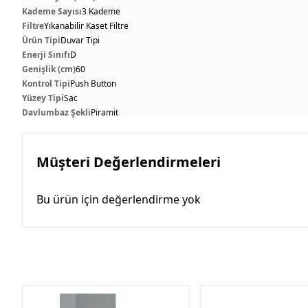
Kademe Sayısı
3 Kademe
Filtre
Yıkanabilir Kaset Filtre
Ürün Tipi
Duvar Tipi
Enerji Sınıfı
D
Genişlik (cm)
60
Kontrol Tipi
Push Button
Yüzey Tipi
Sac
Davlumbaz Şekli
Piramit
Müşteri Değerlendirmeleri
Bu ürün için değerlendirme yok