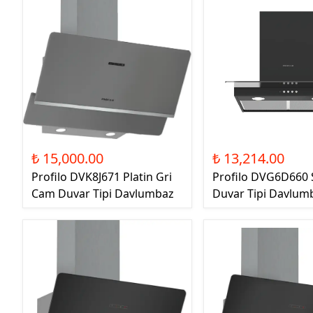
₺ 15,000.00
₺ 13,214.00
Profilo DVK8J671 Platin Gri
Profilo DVG6D660 
Cam Duvar Tipi Davlumbaz
Duvar Tipi Davlum