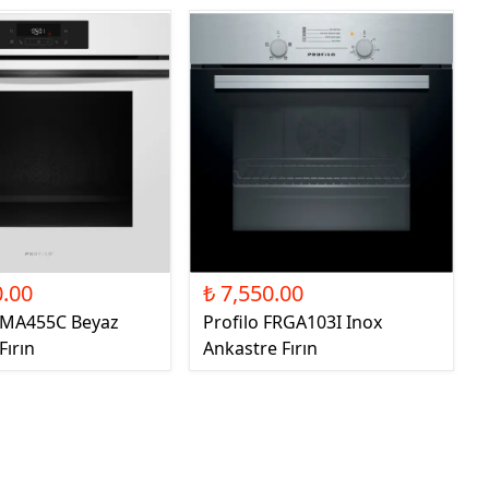
0.00
₺ 7,550.00
FXMA455C Beyaz
Profilo FRGA103I Inox
Fırın
Ankastre Fırın