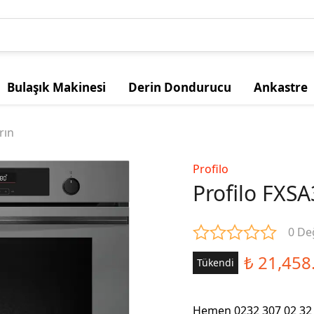
Bulaşık Makinesi
Derin Dondurucu
Ankastre
rın
Profilo
Profilo FXSA
0 De
₺ 21,458
Tükendi
Hemen 0232 307 02 32 