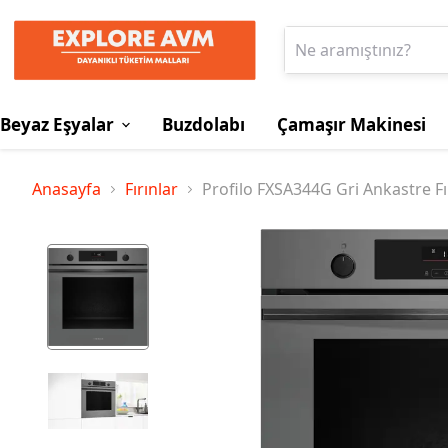
Beyaz Eşyalar
Buzdolabı
Çamaşır Makinesi
Anasayfa
Fırınlar
Profilo FXSA344G Gri Ankastre Fı