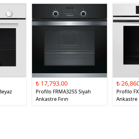
₺ 17,793.00
₺ 26,86
Beyaz
Profilo FRMA325S Siyah
Profilo 
Ankastre Fırın
Ankastre 