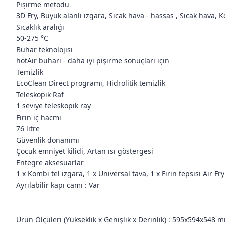
Pişirme metodu
3D Fry, Büyük alanlı ızgara, Sıcak hava - hassas , Sıcak hava, K
Sıcaklık aralığı
50-275 °C
Buhar teknolojisi
hotAir buharı - daha iyi pişirme sonuçları için
Temizlik
EcoClean Direct programı, Hidrolitik temizlik
Teleskopik Raf
1 seviye teleskopik ray
Fırın iç hacmi
76 litre
Güvenlik donanımı
Çocuk emniyet kilidi, Artan ısı göstergesi
Entegre aksesuarlar
1 x Kombi tel ızgara, 1 x Üniversal tava, 1 x Fırın tepsisi Air Fry
Ayrılabilir kapı camı :
Var
Ürün Ölçüleri (Yükseklik x Genişlik x Derinlik) :
595x594x548 