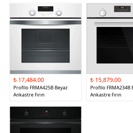
₺ 17,484.00
₺ 15,879.00
Profilo FRMA425B Beyaz
Profilo FRMA234B 
Ankastre Fırın
Ankastre Fırın