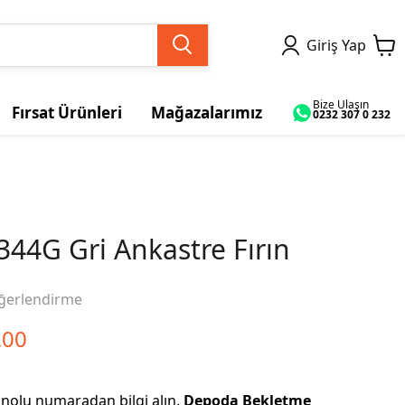
Giriş Yap
Bize Ulaşın
Fırsat Ürünleri
Mağazalarımız
0232 307 0 232
344G Gri Ankastre Fırın
ğerlendirme
.00
nolu numaradan bilgi alın.
Depoda Bekletme