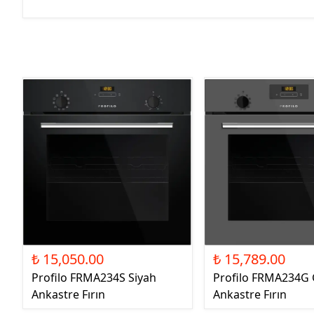
₺ 15,050.00
₺ 15,789.00
Profilo FRMA234S Siyah
Profilo FRMA234G 
Ankastre Fırın
Ankastre Fırın