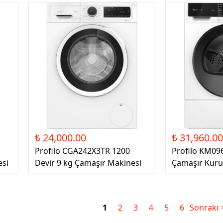
₺ 24,000.00
₺ 31,960.0
Profilo CGA242X3TR 1200
Profilo KM09
esi
Devir 9 kg Çamaşır Makinesi
Çamaşır Kuru
1
2
3
4
5
6
Sonraki