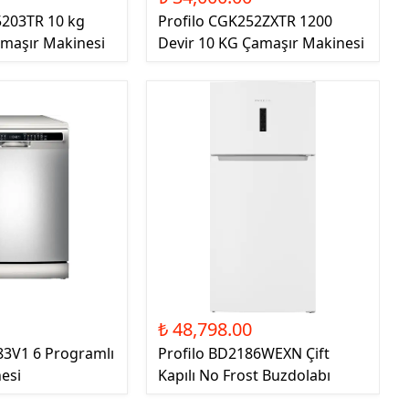
5203TR 10 kg
Profilo CGK252ZXTR 1200
amaşır Makinesi
Devir 10 KG Çamaşır Makinesi
0
₺ 48,798.00
83V1 6 Programlı
Profilo BD2186WEXN Çift
esi
Kapılı No Frost Buzdolabı