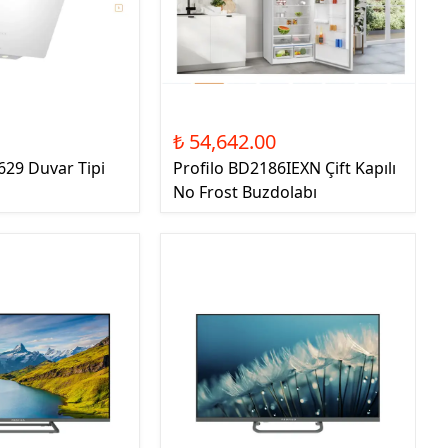
0
₺ 54,642.00
629 Duvar Tipi
Profilo BD2186IEXN Çift Kapılı
No Frost Buzdolabı