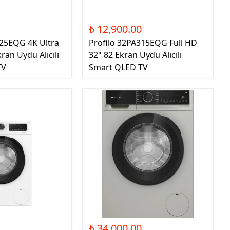
0
₺ 12,900.00
525EQG 4K Ultra
Profilo 32PA315EQG Full HD
ran Uydu Alıcılı
32" 82 Ekran Uydu Alıcılı
TV
Smart QLED TV
0
₺ 34,000.00