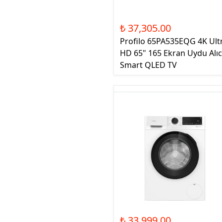
₺ 37,305.00
Profilo 65PA535EQG 4K Ult
HD 65" 165 Ekran Uydu Alıcı
Smart QLED TV
₺ 33,999.00