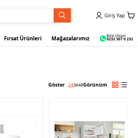
Giriş Yap
Bize Ulaşın
Fırsat Ürünleri
Mağazalarımız
0232 307 0 232
Göster
Görünüm
24
36
48