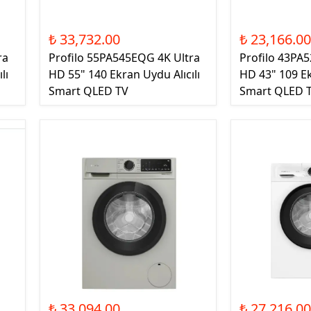
₺ 33,732.00
₺ 23,166.0
ra
Profilo 55PA545EQG 4K Ultra
Profilo 43PA
lı
HD 55" 140 Ekran Uydu Alıcılı
HD 43" 109 Ek
Smart QLED TV
Smart QLED 
₺ 33,094.00
₺ 27,216.0