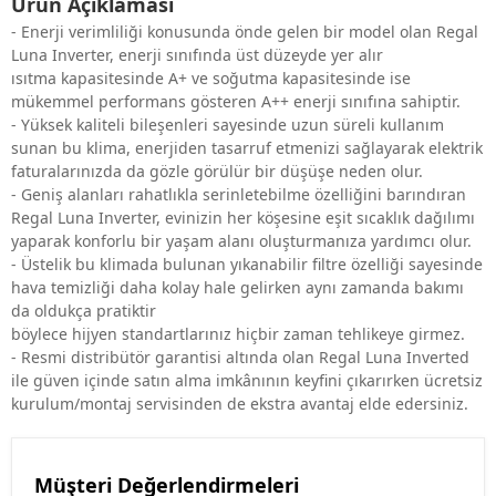
Ürün Açıklaması
- Enerji verimliliği konusunda önde gelen bir model olan Regal
Luna Inverter, enerji sınıfında üst düzeyde yer alır
ısıtma kapasitesinde A+ ve soğutma kapasitesinde ise
mükemmel performans gösteren A++ enerji sınıfına sahiptir.
- Yüksek kaliteli bileşenleri sayesinde uzun süreli kullanım
sunan bu klima, enerjiden tasarruf etmenizi sağlayarak elektrik
faturalarınızda da gözle görülür bir düşüşe neden olur.
- Geniş alanları rahatlıkla serinletebilme özelliğini barındıran
Regal Luna Inverter, evinizin her köşesine eşit sıcaklık dağılımı
yaparak konforlu bir yaşam alanı oluşturmanıza yardımcı olur.
- Üstelik bu klimada bulunan yıkanabilir filtre özelliği sayesinde
hava temizliği daha kolay hale gelirken aynı zamanda bakımı
da oldukça pratiktir
böylece hijyen standartlarınız hiçbir zaman tehlikeye girmez.
- Resmi distribütör garantisi altında olan Regal Luna Inverted
ile güven içinde satın alma imkânının keyfini çıkarırken ücretsiz
kurulum/montaj servisinden de ekstra avantaj elde edersiniz.
Müşteri Değerlendirmeleri