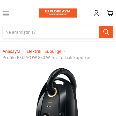
Anasayfa
Elektrikli Süpürge
Profilo PSU7POW 850 W Toz Torbalı Süpürge