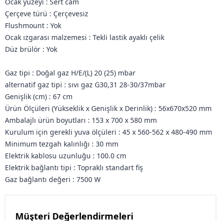
Ocak yüzeyi :
Sert cam
Çerçeve türü :
Çerçevesiz
Flushmount :
Yok
Ocak ızgarası malzemesi :
Tekli lastik ayaklı çelik
Düz brülör :
Yok
Gaz tipi :
Doğal gaz H/E/(L) 20 (25) mbar
alternatif gaz tipi :
sıvı gaz G30,31 28-30/37mbar
Genişlik (cm) :
67 cm
Ürün Ölçüleri (Yükseklik x Genişlik x Derinlik) :
56x670x520 mm
Ambalajlı ürün boyutları :
153 x 700 x 580 mm
Kurulum için gerekli yuva ölçüleri :
45 x 560-562 x 480-490 mm
Minimum tezgah kalınlığı :
30 mm
Elektrik kablosu uzunluğu :
100.0 cm
Elektrik bağlantı tipi :
Topraklı standart fiş
Gaz bağlantı değeri :
7500 W
Müşteri Değerlendirmeleri